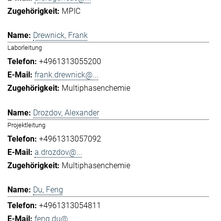
MPIC
Drewnick, Frank
Laborleitung
+4961313055200
frank.drewnick@...
Multiphasenchemie
Drozdov, Alexander
Projektleitung
+4961313057092
a.drozdov@...
Multiphasenchemie
Du, Feng
+4961313054811
feng.du@...