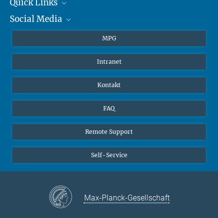
+49 6131 305-1309
Quick Links
presse@...
Social Media
Journalisten
Hahn-Meitner-Weg 1, 55128 Mainz
Studierende
BlueSky
MPG
Schüler
Facebook
Intranet
Alumni
Instagram
LinkedIn
Kontakt
YouTube
FAQ
Remote Support
Self-Service
Max-Planck-Gesellschaft