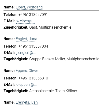
Elbert, Wolfgang
+4961313057091
w.elbert@...
Gast
Multiphasenchemie
Englert, Jana
+4961313057804
j.englert@...
Gruppe Backes Meller
Multiphasenchemie
Eppers, Oliver
+4961313055310
o.eppers@...
Aerosolchemie
Team Köllner
Eremets, Ivan