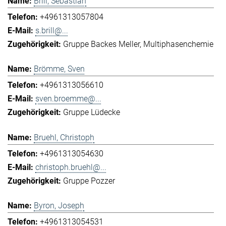
Brill, Sebastian
+4961313057804
s.brill@...
Gruppe Backes Meller
Multiphasenchemie
Brömme, Sven
+4961313056610
sven.broemme@...
Gruppe Lüdecke
Bruehl, Christoph
+4961313054630
christoph.bruehl@...
Gruppe Pozzer
Byron, Joseph
+4961313054531