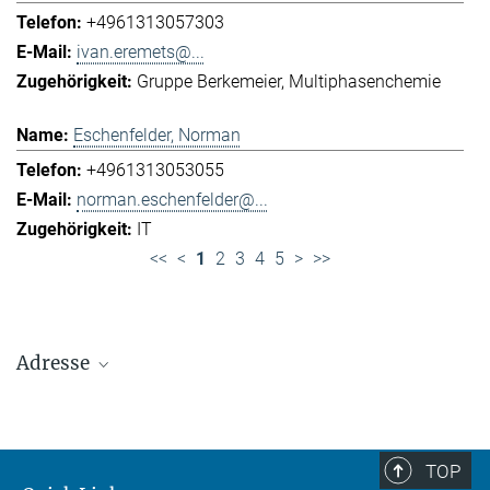
+4961313057303
ivan.eremets@...
Gruppe Berkemeier
Multiphasenchemie
Eschenfelder, Norman
+4961313053055
norman.eschenfelder@...
IT
<<
<
1
2
3
4
5
>
>>
Adresse
Max-Planck-Institut für Chemie (Otto-Hahn-
Institut)
+49 6131 305-0
TOP