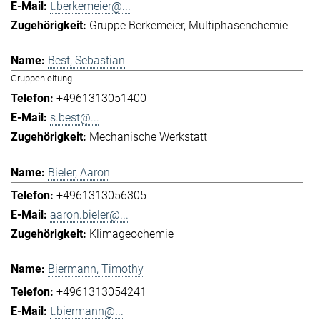
t.berkemeier@...
Gruppe Berkemeier
Multiphasenchemie
Best, Sebastian
Gruppenleitung
+4961313051400
s.best@...
Mechanische Werkstatt
Bieler, Aaron
+4961313056305
aaron.bieler@...
Klimageochemie
Biermann, Timothy
+4961313054241
t.biermann@...