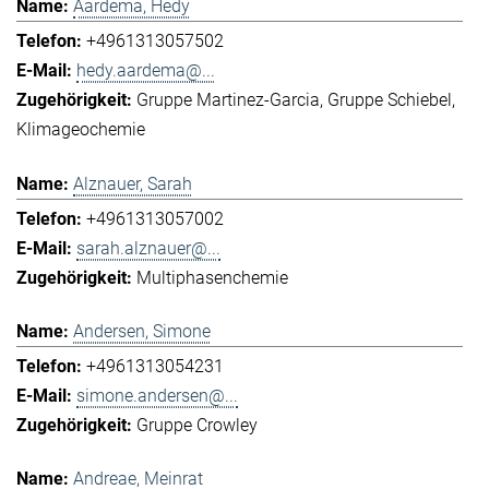
Aardema, Hedy
+4961313057502
hedy.aardema@...
Gruppe Martinez-Garcia
Gruppe Schiebel
Klimageochemie
Alznauer, Sarah
+4961313057002
sarah.alznauer@...
Multiphasenchemie
Andersen, Simone
+4961313054231
simone.andersen@...
Gruppe Crowley
Andreae, Meinrat