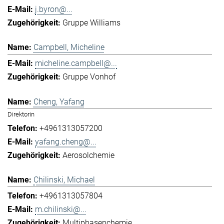
j.byron@...
Gruppe Williams
Campbell, Micheline
micheline.campbell@...
Gruppe Vonhof
Cheng, Yafang
Direktorin
+4961313057200
yafang.cheng@...
Aerosolchemie
Chilinski, Michael
+4961313057804
m.chilinski@...
Multiphasenchemie