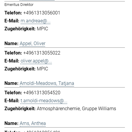
Emeritus Direktor
+4961313056001
m.andreae@...
MPIC
Appel, Oliver
+4961313055022
oliver.appel@...
MPIC
Arnoldi-Meadows, Tatjana
+4961313054520
t.arnoldi-meadows@...
Atmosphärenchemie
Gruppe Williams
Arns, Anthea