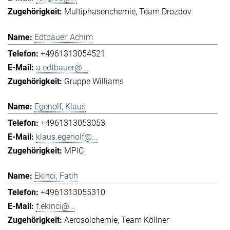
Multiphasenchemie
Team Drozdov
Edtbauer, Achim
+4961313054521
a.edtbauer@...
Gruppe Williams
Egenolf, Klaus
+4961313053053
klaus.egenolf@...
MPIC
Ekinci, Fatih
+4961313055310
f.ekinci@...
Aerosolchemie
Team Köllner