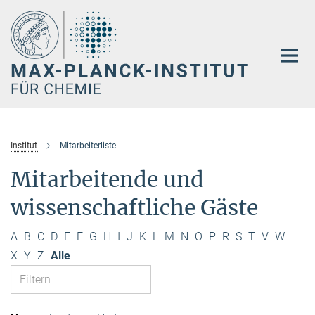
Hauptinhalt
Institut
Mitarbeiterliste
Mitarbeitende und
wissenschaftliche Gäste
A
B
C
D
E
F
G
H
I
J
K
L
M
N
O
P
R
S
T
V
W
X
Y
Z
Alle