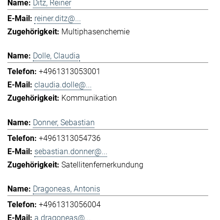
Ditz, Reiner
reiner.ditz@...
Multiphasenchemie
Dolle, Claudia
+4961313053001
claudia.dolle@...
Kommunikation
Donner, Sebastian
+4961313054736
sebastian.donner@...
Satellitenfernerkundung
Dragoneas, Antonis
+4961313056004
a.dragoneas@...