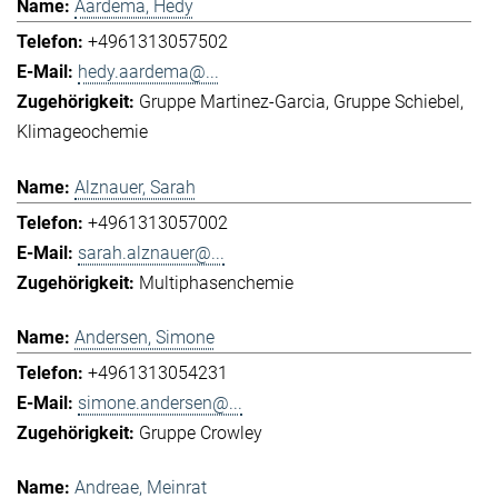
Aardema, Hedy
+4961313057502
hedy.aardema@...
Gruppe Martinez-Garcia
Gruppe Schiebel
Klimageochemie
Alznauer, Sarah
+4961313057002
sarah.alznauer@...
Multiphasenchemie
Andersen, Simone
+4961313054231
simone.andersen@...
Gruppe Crowley
Andreae, Meinrat