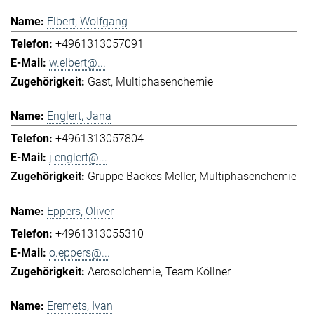
Elbert, Wolfgang
+4961313057091
w.elbert@...
Gast
Multiphasenchemie
Englert, Jana
+4961313057804
j.englert@...
Gruppe Backes Meller
Multiphasenchemie
Eppers, Oliver
+4961313055310
o.eppers@...
Aerosolchemie
Team Köllner
Eremets, Ivan