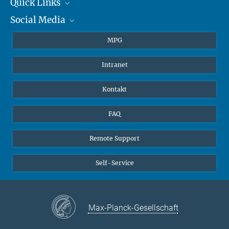
+49 6131 305-1309
Quick Links
presse@...
Social Media
Journalisten
Hahn-Meitner-Weg 1, 55128 Mainz
Studierende
BlueSky
MPG
Schüler
Facebook
Intranet
Alumni
Instagram
LinkedIn
Kontakt
YouTube
FAQ
Remote Support
Self-Service
Max-Planck-Gesellschaft