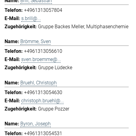
Brill, Sebastian
+4961313057804
s.brill@...
Gruppe Backes Meller
Multiphasenchemie
Brömme, Sven
+4961313056610
sven.broemme@...
Gruppe Lüdecke
Bruehl, Christoph
+4961313054630
christoph.bruehl@...
Gruppe Pozzer
Byron, Joseph
+4961313054531