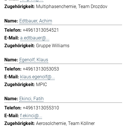
Multiphasenchemie
Team Drozdov
Edtbauer, Achim
+4961313054521
a.edtbauer@...
Gruppe Williams
Egenolf, Klaus
+4961313053053
klaus.egenolf@...
MPIC
Ekinci, Fatih
+4961313055310
f.ekinci@...
Aerosolchemie
Team Köllner