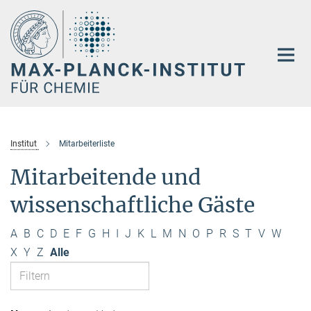
Hauptinhalt
Institut
Mitarbeiterliste
Mitarbeitende und
wissenschaftliche Gäste
A
B
C
D
E
F
G
H
I
J
K
L
M
N
O
P
R
S
T
V
W
X
Y
Z
Alle