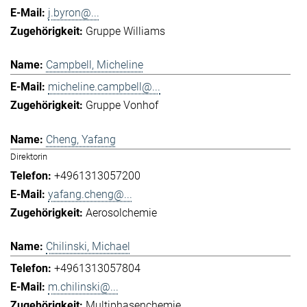
j.byron@...
Gruppe Williams
Campbell, Micheline
micheline.campbell@...
Gruppe Vonhof
Cheng, Yafang
Direktorin
+4961313057200
yafang.cheng@...
Aerosolchemie
Chilinski, Michael
+4961313057804
m.chilinski@...
Multiphasenchemie