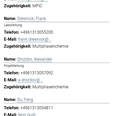
MPIC
Drewnick, Frank
Laborleitung
+4961313055200
frank.drewnick@...
Multiphasenchemie
Drozdov, Alexander
Projektleitung
+4961313057092
a.drozdov@...
Multiphasenchemie
Du, Feng
+4961313054811
feng.du@...