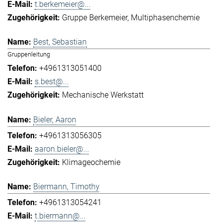
t.berkemeier@...
Gruppe Berkemeier
Multiphasenchemie
Best, Sebastian
Gruppenleitung
+4961313051400
s.best@...
Mechanische Werkstatt
Bieler, Aaron
+4961313056305
aaron.bieler@...
Klimageochemie
Biermann, Timothy
+4961313054241
t.biermann@...