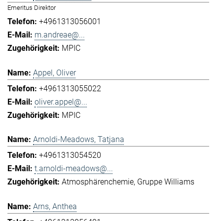
Emeritus Direktor
+4961313056001
m.andreae@...
MPIC
Appel, Oliver
+4961313055022
oliver.appel@...
MPIC
Arnoldi-Meadows, Tatjana
+4961313054520
t.arnoldi-meadows@...
Atmosphärenchemie
Gruppe Williams
Arns, Anthea