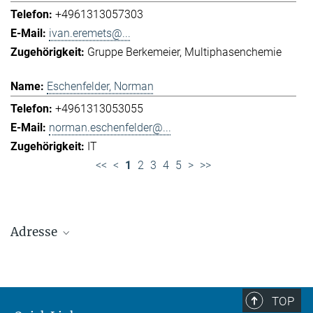
+4961313057303
ivan.eremets@...
Gruppe Berkemeier
Multiphasenchemie
Eschenfelder, Norman
+4961313053055
norman.eschenfelder@...
IT
<<
<
1
2
3
4
5
>
>>
Adresse
Max-Planck-Institut für Chemie (Otto-Hahn-
Institut)
+49 6131 305-0
TOP