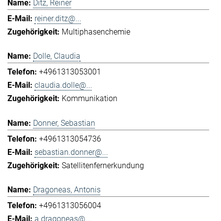
Ditz, Reiner
reiner.ditz@...
Multiphasenchemie
Dolle, Claudia
+4961313053001
claudia.dolle@...
Kommunikation
Donner, Sebastian
+4961313054736
sebastian.donner@...
Satellitenfernerkundung
Dragoneas, Antonis
+4961313056004
a.dragoneas@...