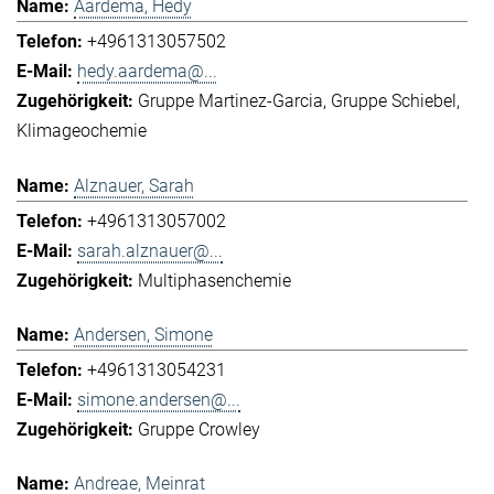
Aardema, Hedy
+4961313057502
hedy.aardema@...
Gruppe Martinez-Garcia
Gruppe Schiebel
Klimageochemie
Alznauer, Sarah
+4961313057002
sarah.alznauer@...
Multiphasenchemie
Andersen, Simone
+4961313054231
simone.andersen@...
Gruppe Crowley
Andreae, Meinrat