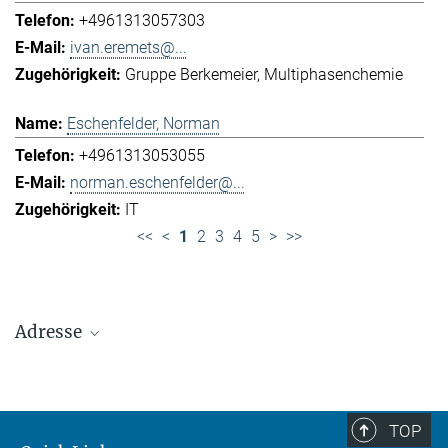
+4961313057303
ivan.eremets@...
Gruppe Berkemeier
Multiphasenchemie
Eschenfelder, Norman
+4961313053055
norman.eschenfelder@...
IT
<<
<
1
2
3
4
5
>
>>
Adresse
Max-Planck-Institut für Chemie (Otto-Hahn-
Institut)
+49 6131 305-0
TOP