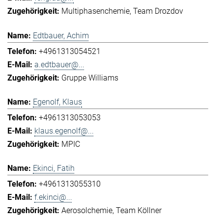
Multiphasenchemie
Team Drozdov
Edtbauer, Achim
+4961313054521
a.edtbauer@...
Gruppe Williams
Egenolf, Klaus
+4961313053053
klaus.egenolf@...
MPIC
Ekinci, Fatih
+4961313055310
f.ekinci@...
Aerosolchemie
Team Köllner