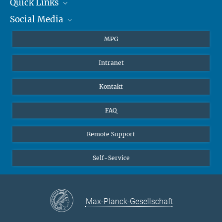
+49 6131 305-1309
Quick Links
presse@...
Social Media
Journalisten
Hahn-Meitner-Weg 1, 55128 Mainz
Studierende
BlueSky
MPG
Schüler
Facebook
Intranet
Alumni
Instagram
LinkedIn
Kontakt
YouTube
FAQ
Remote Support
Self-Service
Max-Planck-Gesellschaft