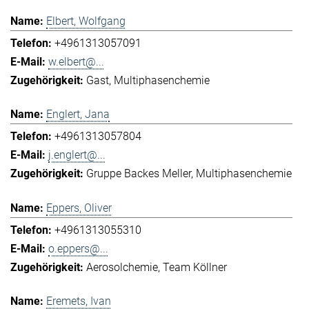
Elbert, Wolfgang
+4961313057091
w.elbert@...
Gast
Multiphasenchemie
Englert, Jana
+4961313057804
j.englert@...
Gruppe Backes Meller
Multiphasenchemie
Eppers, Oliver
+4961313055310
o.eppers@...
Aerosolchemie
Team Köllner
Eremets, Ivan