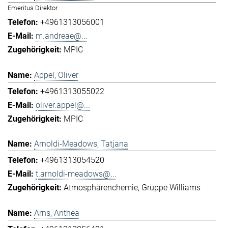
Emeritus Direktor
+4961313056001
m.andreae@...
MPIC
Appel, Oliver
+4961313055022
oliver.appel@...
MPIC
Arnoldi-Meadows, Tatjana
+4961313054520
t.arnoldi-meadows@...
Atmosphärenchemie
Gruppe Williams
Arns, Anthea