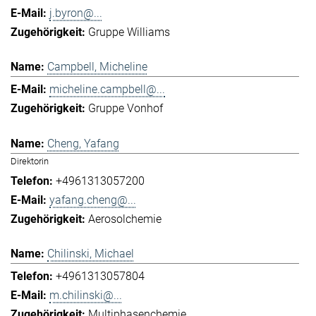
j.byron@...
Gruppe Williams
Campbell, Micheline
micheline.campbell@...
Gruppe Vonhof
Cheng, Yafang
Direktorin
+4961313057200
yafang.cheng@...
Aerosolchemie
Chilinski, Michael
+4961313057804
m.chilinski@...
Multiphasenchemie