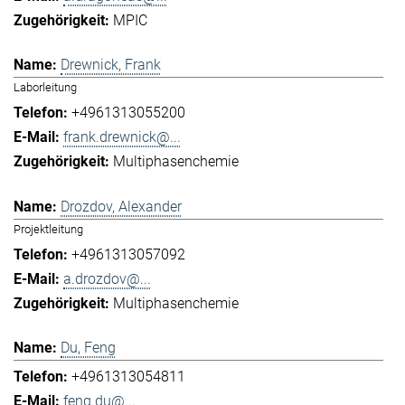
MPIC
Drewnick, Frank
Laborleitung
+4961313055200
frank.drewnick@...
Multiphasenchemie
Drozdov, Alexander
Projektleitung
+4961313057092
a.drozdov@...
Multiphasenchemie
Du, Feng
+4961313054811
feng.du@...