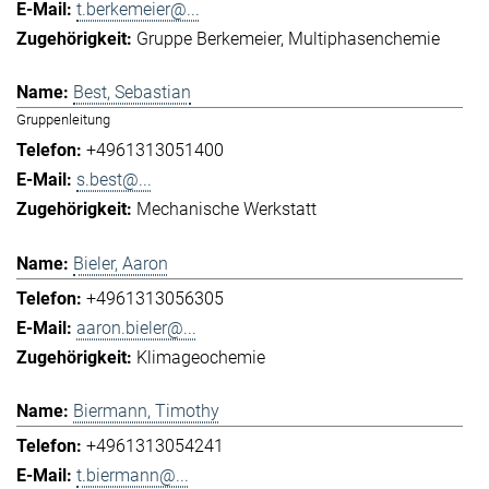
t.berkemeier@...
Gruppe Berkemeier
Multiphasenchemie
Best, Sebastian
Gruppenleitung
+4961313051400
s.best@...
Mechanische Werkstatt
Bieler, Aaron
+4961313056305
aaron.bieler@...
Klimageochemie
Biermann, Timothy
+4961313054241
t.biermann@...