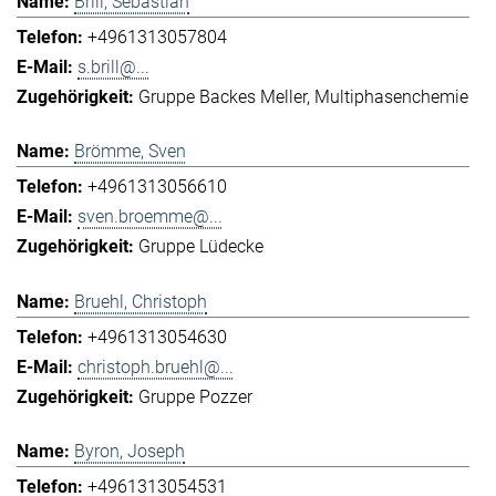
Brill, Sebastian
+4961313057804
s.brill@...
Gruppe Backes Meller
Multiphasenchemie
Brömme, Sven
+4961313056610
sven.broemme@...
Gruppe Lüdecke
Bruehl, Christoph
+4961313054630
christoph.bruehl@...
Gruppe Pozzer
Byron, Joseph
+4961313054531