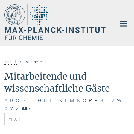
Hauptinhalt
Institut
Mitarbeiterliste
Mitarbeitende und
wissenschaftliche Gäste
A
B
C
D
E
F
G
H
I
J
K
L
M
N
O
P
R
S
T
V
W
X
Y
Z
Alle