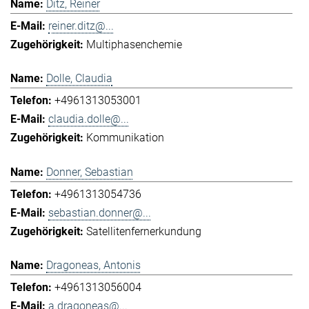
Ditz, Reiner
reiner.ditz@...
Multiphasenchemie
Dolle, Claudia
+4961313053001
claudia.dolle@...
Kommunikation
Donner, Sebastian
+4961313054736
sebastian.donner@...
Satellitenfernerkundung
Dragoneas, Antonis
+4961313056004
a.dragoneas@...